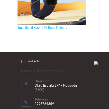
Smartband Xiaomi Mi Band 5 Negro
Contacto
Lunes a Viernes de 9 a 17Hs.
Dirección:
Diag. España 274 - Neuquén
(8300)
Teléfono:
2995764359
Se