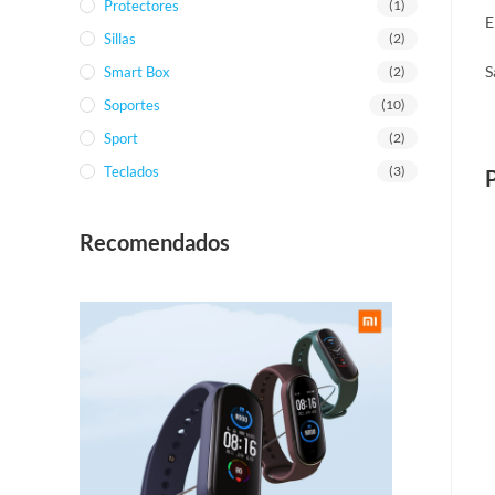
Protectores
(1)
E
Sillas
(2)
S
Smart Box
(2)
Soportes
(10)
Sport
(2)
Teclados
(3)
Recomendados