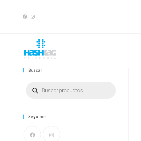
Saltar
al
contenido
Buscar
Búsqueda
de
productos
Seguinos