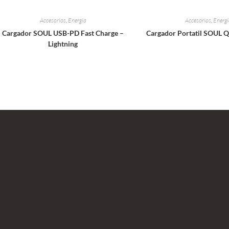
Accesorios
,
Energia
Accesorios
,
Energi
Cargador SOUL USB-PD Fast Charge –
Cargador Portatil SOUL 
Lightning