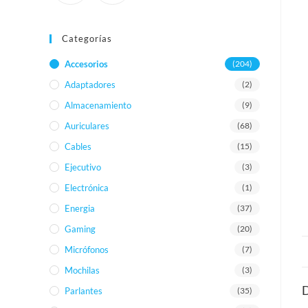
Categorías
Accesorios
(204)
Adaptadores
(2)
Almacenamiento
(9)
Auriculares
(68)
Cables
(15)
Ejecutivo
(3)
Electrónica
(1)
Energia
(37)
Gaming
(20)
Micrófonos
(7)
Mochilas
(3)
D
Parlantes
(35)