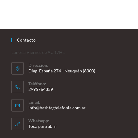
Contacto
Lunes a Viernes de 9 a 17Hs.
Dirección:
Diag. España 274 - Neuquén (8300)
Teléfono:
2995764359
Se
Email:
abre
Se
info@hashtagtelefonia.com.ar
en
abre
en
tu
Whatsapp:
tu
Toca para abrir
aplicación
aplicación