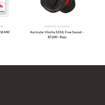
res
Accesorios
,
Auriculares
 EB·MIC
Auricular Vincha SOUL Free Sound –
BT200 · Rojo