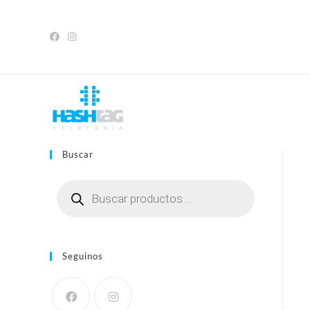
Saltar
al
contenido
Buscar
Búsqueda
de
productos
Seguinos