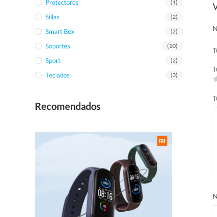
Protectores
(1)
V
Sillas
(2)
N
Smart Box
(2)
Soportes
(10)
T
Sport
(2)
T
Teclados
(3)
T
Recomendados