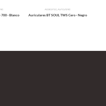
res
Accesorios
,
Auriculares
 700 · Blanco
Auriculares BT SOUL TWS Cero · Negro