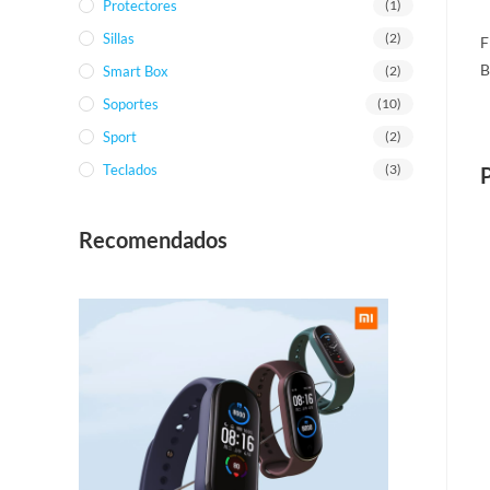
Protectores
(1)
Sillas
(2)
F
B
Smart Box
(2)
Soportes
(10)
Sport
(2)
Teclados
(3)
Recomendados