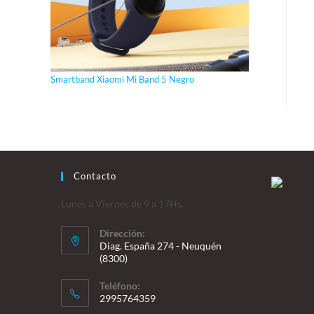
Smartband Xiaomi Mi Band 5 Negro
Contacto
Lunes a Viernes de 9 a 17Hs.
Dirección:
Diag. España 274 - Neuquén
(8300)
Teléfono:
2995764359
Se