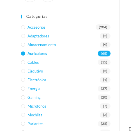
Categorías
Accesorios
(204)
Adaptadores
(2)
Almacenamiento
(9)
Auriculares
(68)
Cables
(15)
Ejecutivo
(3)
Electrónica
(1)
Energia
(37)
Gaming
(20)
Micrófonos
(7)
Mochilas
(3)
Parlantes
(35)
D