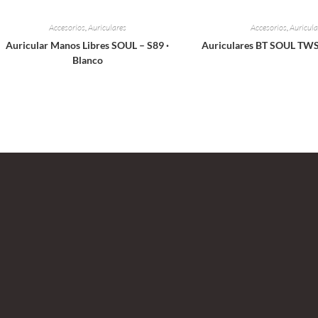
Accesorios
,
Auriculares
Accesorios
,
Auricula
Auricular Manos Libres SOUL – S89 ·
Auriculares BT SOUL TWS
Blanco