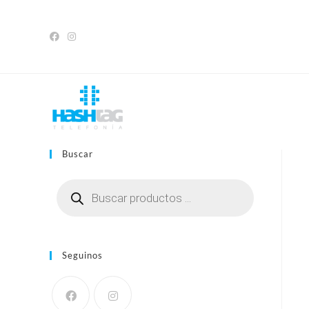
Saltar
al
contenido
Buscar
Búsqueda
de
productos
Seguinos