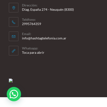
Dirección:
Diag. España 274 - Neuquén (8300)
Teléfono:
2995764359
Se
Email:
abre
Se
info@hashtagtelefonia.com.ar
en
abre
en
tu
Whatsapp:
tu
Toca para abrir
aplicación
aplicación