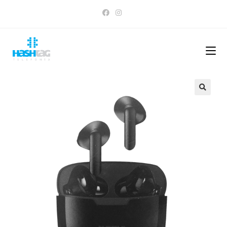
Saltar
al
contenido
🔍