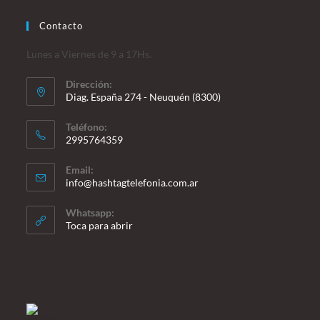
Contacto
Lunes a Viernes de 9 a 17Hs.
Dirección:
Diag. España 274 - Neuquén (8300)
Teléfono:
2995764359
Se
Email:
abre
Se
info@hashtagtelefonia.com.ar
en
abre
en
tu
Whatsapp:
tu
Toca para abrir
aplicación
aplicación