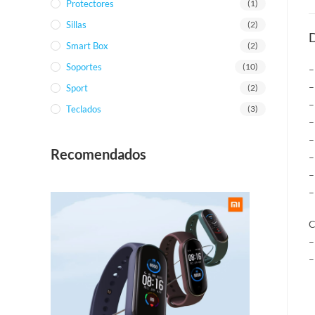
Protectores
(1)
Sillas
(2)
D
Smart Box
(2)
Soportes
(10)
–
–
Sport
(2)
–
Teclados
(3)
–
–
Recomendados
–
–
–
C
–
–