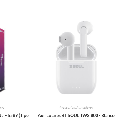
res
Accesorios
,
Auriculares
L – S589 (Tipo
Auriculares BT SOUL TWS 800 · Blanco