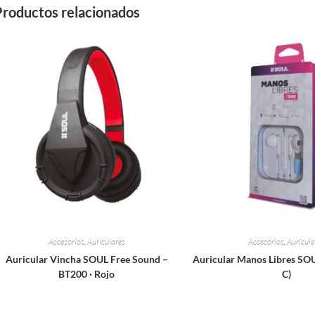
Productos relacionados
Accesorios
,
Auriculares
Accesorios
,
Auricula
Auricular Vincha SOUL Free Sound –
Auricular Manos Libres SOU
BT200 · Rojo
C)