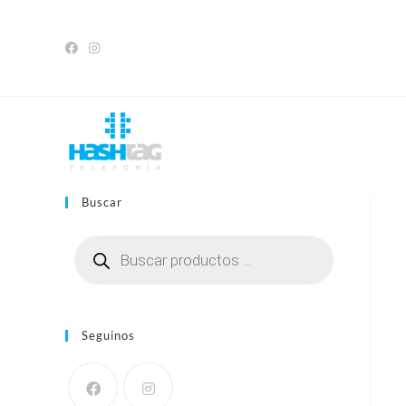
Saltar
al
contenido
Buscar
Búsqueda
de
productos
Seguinos