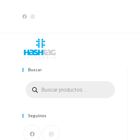
Saltar
al
contenido
Buscar
Búsqueda
de
productos
Seguinos