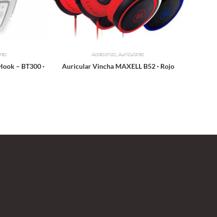
res
Accesorios
,
Auriculares
Hook – BT300 ·
Auricular Vincha MAXELL B52 · Rojo