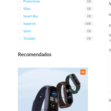
Protectores
(1)
V
Sillas
(2)
N
Smart Box
(2)
Soportes
(10)
T
Sport
(2)
T
Teclados
(3)
T
Recomendados