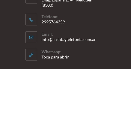
(8300)
Teléfono:
2995764359
Se
Email:
abre
Se
info@hashtagtelefonia.com.ar
en
abre
en
tu
Whatsapp:
tu
Toca para abrir
aplicación
aplicación